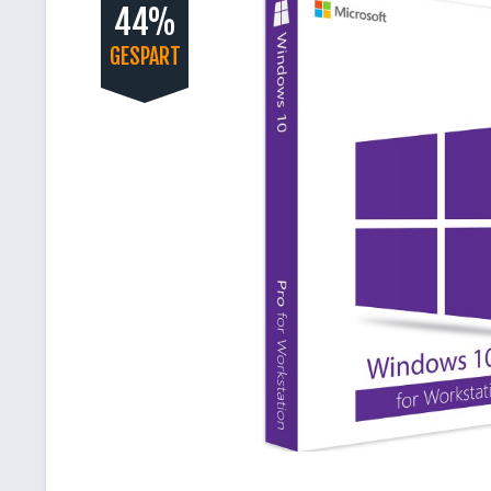
44%
GESPART