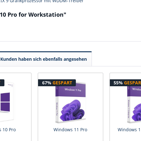
ctX 9 Grafikprozessor mit WDDM-Treiber
10 Pro for Workstation"
Kunden haben sich ebenfalls angesehen
T
67%
GESPART
55%
GESPAR
 10 Pro
Windows 11 Pro
Windows 11