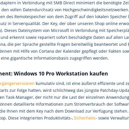
aptern in Verbindung mit SMB Direct minimiert die benötigte Zei
 den vollen Datendurchsatz von Hochgeschwindigkeitsnetzwerken. 
lten des Remotespeicher von dem Zugriff auf den lokalen Speiche
hutz in Serverqualität. Der Key, der über unseren Shop online e
m). Dieses Dateisystem von Microsoft in Verbindung mit Speicherplä
und erkennt sowie repariert sofort beschädigte Daten auf allen L
ana, die per Sprache gestellte Fragen bereitwillig beantwortet un
nnen mit Hilfe von Cortana der Kalender gepflegt oder Fakten sow
 eine gigantische Informationsbasis zugegriffen werden.
ment: Windows 10 Pro Workstation kaufen
rgängerversionen
kumulativ sind, ist eine äußerst effiziente und 
starts zur Folge hatten, wird schlichtweg das jüngste Patchday-U
ten Task-Manager, der nicht nur die Last der einzelnen Anwendungen
können detaillierte Informationen zum Stromverbrauch der Softwar
 die Ihnen mit dem Key nach dem Download zur Verfügung stehen. 
p. Diese integrierten Produktivitäts-,
Sicherheits
- sowie Verwaltu