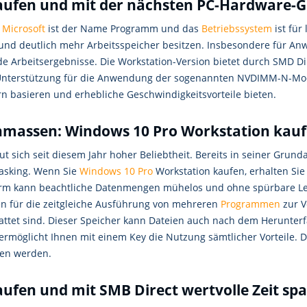
aufen und mit der nächsten PC-Hardware-G
e
Microsoft
ist der Name Programm und das
Betriebssystem
ist für
und deutlich mehr Arbeitsspeicher besitzen. Insbesondere für A
de Arbeitsergebnisse. Die Workstation-Version bietet durch SMD D
 Unterstützung für die Anwendung der sogenannten NVDIMM-N-Modu
rn basieren und erhebliche Geschwindigkeitsvorteile bieten.
enmassen: Windows 10 Pro Workstation kau
t sich seit diesem Jahr hoher Beliebtheit. Bereits in seiner Grun
asking. Wenn Sie
Windows 10 Pro
Workstation kaufen, erhalten Sie
tform kann beachtliche Datenmengen mühelos und ohne spürbare L
en für die zeitgleiche Ausführung von mehreren
Programmen
zur V
attet sind. Dieser Speicher kann Dateien auch nach dem Herunter
ermöglicht Ihnen mit einem Key die Nutzung sämtlicher Vorteile. Di
ben werden.
ufen und mit SMB Direct wertvolle Zeit sp