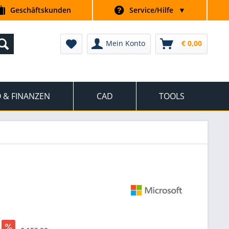
Geschäftskunden
Service/Hilfe
▼
Mein Konto
€ 0,00
 & FINANZEN
CAD
TOOLS