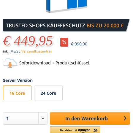
€ 449,95
€ 990,90
inkl. MwSt.
Versandkostenfrei
Sofortdownload + Produktschlüssel
Server Version
16 Core
24 Core
In den
Warenkorb