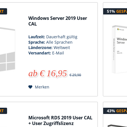
RT
51%
GESP
Windows Server 2019 User
CAL
Laufzeit:
Dauerhaft gültig
Sprache:
Alle Sprachen
Länderzone:
Weltweit
Versandart:
E-Mail
ab € 16,95
€ 29,90
Merken
RT
43%
GESP
Microsoft RDS 2019 User CAL
+ User Zugriffslizenz