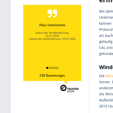
Mit dem
Unterne
können m
Alles funktionierte
Protoco
Datum der Veröffentlichung:
als auc
10.07.2026
Datum der Kauferfahrung: 03.07.2026
geläufi
CAL onl
gefunde
Windo
Die
Win
539 Bewertungen
Server. 
anderem
die Wind
Außendi
2019 Use