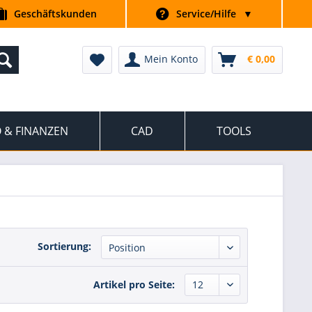
Geschäftskunden
Service/Hilfe
▼
Mein Konto
€ 0,00
 & FINANZEN
CAD
TOOLS
Sortierung:
Artikel pro Seite: