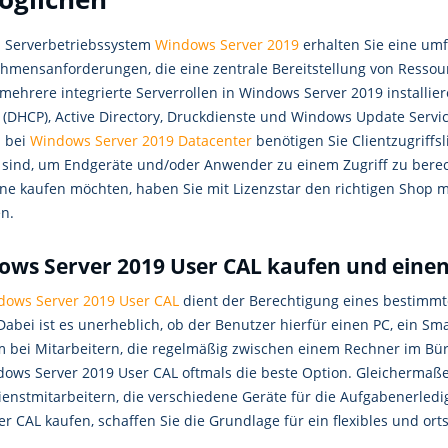
 Serverbetriebssystem
Windows Server 2019
erhalten Sie eine um
hmensanforderungen, die eine zentrale Bereitstellung von Ressou
ehrere integrierte Serverrollen in Windows Server 2019 installier
l (DHCP), Active Directory, Druckdienste und Windows Update Servi
h bei
Windows Server 2019 Datacenter
benötigen Sie Clientzugriffsl
g sind, um Endgeräte und/oder Anwender zu einem Zugriff zu bere
ine kaufen möchten, haben Sie mit Lizenzstar den richtigen Shop m
n.
ws Server 2019 User CAL kaufen und einen 
dows Server 2019 User CAL
dient der Berechtigung eines bestimmt
Dabei ist es unerheblich, ob der Benutzer hierfür einen PC, ein S
 bei Mitarbeitern, die regelmäßig zwischen einem Rechner im Bür
ows Server 2019 User CAL oftmals die beste Option. Gleichermaßen 
enstmitarbeitern, die verschiedene Geräte für die Aufgabenerled
r CAL kaufen, schaffen Sie die Grundlage für ein flexibles und or