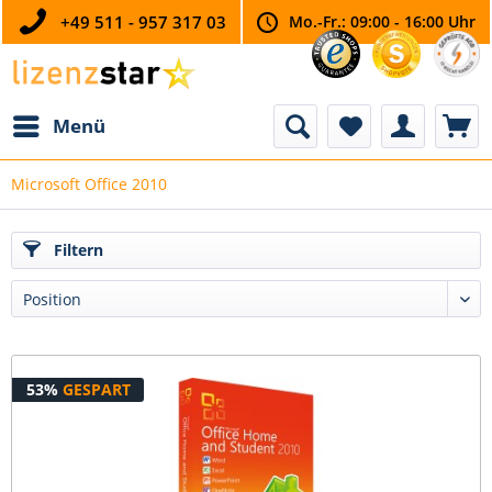
+49 511 - 957 317 03
Mo.-Fr.: 09:00 - 16:00 Uhr
Menü
Microsoft Office 2010
Filtern
53%
GESPART