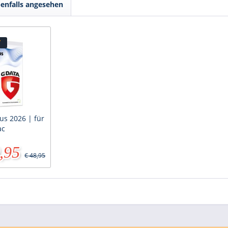
enfalls angesehen
T
us 2026 | für
ac
,95
€ 48,95