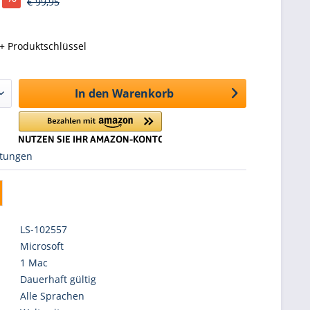
€ 99,95
+ Produktschlüssel
In den
Warenkorb
tungen
LS-102557
Microsoft
1 Mac
Dauerhaft gültig
Alle Sprachen