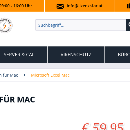
09:00 - 16:00 Uhr
info@lizenzstar.at
SERVER & CAL
VIRENSCHUTZ
BÜRO
n für Mac
Microsoft Excel Mac
 FÜR MAC
€ 59,95