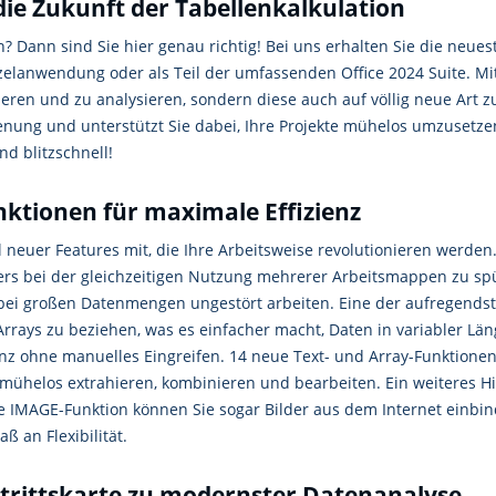
die Zukunft der Tabellenkalkulation
? Dann sind Sie hier genau richtig! Bei uns erhalten Sie die neue
zelanwendung oder als Teil der umfassenden Office 2024 Suite. Mit
sieren und zu analysieren, sondern diese auch auf völlig neue Art zu
ienung und unterstützt Sie dabei, Ihre Projekte mühelos umzusetze
nd blitzschnell!
nktionen für maximale Effizienz
l neuer Features mit, die Ihre Arbeitsweise revolutionieren werden
ders bei der gleichzeitigen Nutzung mehrerer Arbeitsmappen zu sp
 bei großen Datenmengen ungestört arbeiten. Eine der aufregendst
rrays zu beziehen, was es einfacher macht, Daten in variabler Län
z ohne manuelles Eingreifen. 14 neue Text- und Array-Funktionen
ühelos extrahieren, kombinieren und bearbeiten. Ein weiteres Highl
 IMAGE-Funktion können Sie sogar Bilder aus dem Internet einbin
aß an Flexibilität.
intrittskarte zu modernster Datenanalyse