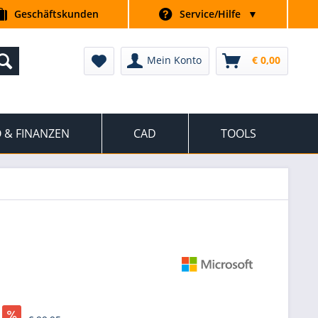
Geschäftskunden
Service/Hilfe
▼
Mein Konto
€ 0,00
 & FINANZEN
CAD
TOOLS