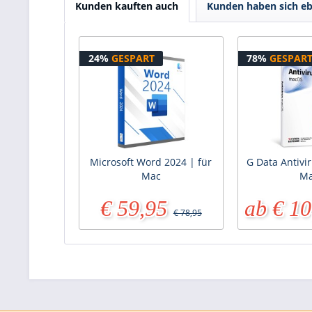
Kunden kauften auch
Kunden haben sich eb
24%
GESPART
78%
GESPAR
Microsoft Word 2024 | für
G Data Antivir
Mac
M
€ 59,95
ab € 10
€ 78,95