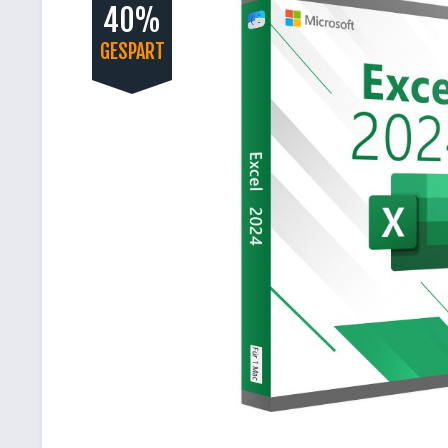
40%
GESPART