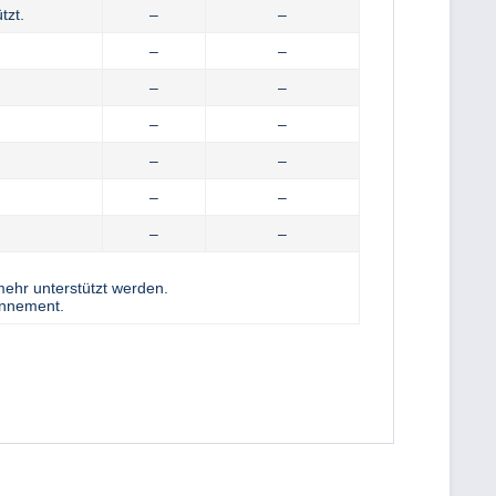
tzt.
–
–
–
–
–
–
–
–
–
–
–
–
–
–
ehr unterstützt werden.
onnement.