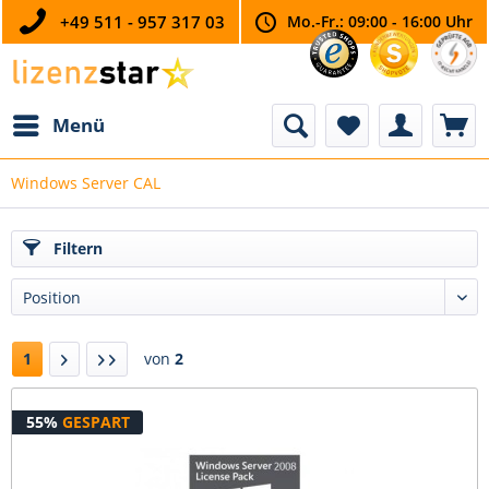
+49 511 - 957 317 03
Mo.-Fr.: 09:00 - 16:00 Uhr
Menü
Windows Server CAL
Filtern
1
von
2
55%
GESPART