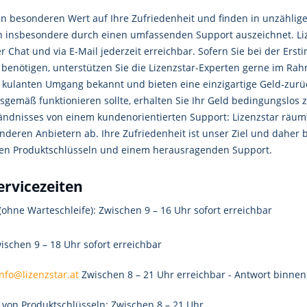
en besonderen Wert auf Ihre Zufriedenheit und finden in unzähli
ich insbesondere durch einen umfassenden Support auszeichnet. Liz
er Chat und via E-Mail jederzeit erreichbar. Sofern Sie bei der Ers
e benötigen, unterstützen Sie die Lizenzstar-Experten gerne im R
n kulanten Umgang bekannt und bieten eine einzigartige Geld-zur
sgemäß funktionieren sollte, erhalten Sie Ihr Geld bedingungslos z
ändnisses von einem kundenorientierten Support: Lizenzstar räumt
nderen Anbietern ab. Ihre Zufriedenheit ist unser Ziel und daher 
en Produktschlüsseln und einem herausragenden Support.
ervicezeiten
(ohne Warteschleife): Zwischen 9 – 16 Uhr sofort erreichbar
ischen 9 – 18 Uhr sofort erreichbar
info@lizenzstar.at
Zwischen 8 – 21 Uhr erreichbar - Antwort binne
 von Produktschlüsseln: Zwischen 8 – 21 Uhr