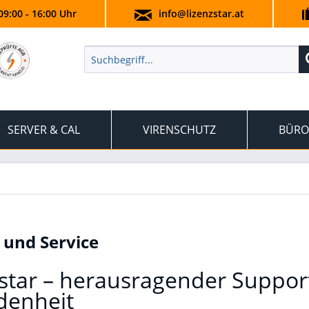
09:00 - 16:00 Uhr
info@lizenzstar.at
SERVER & CAL
VIRENSCHUTZ
BÜRO
 und Service
star – herausragender Suppor
denheit