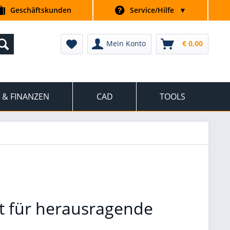
Geschäftskunden
Service/Hilfe
▼
Mein Konto
€ 0,00
 & FINANZEN
CAD
TOOLS
t für herausragende