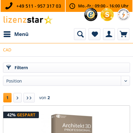
+49 511 - 957 317 03
Mo.-Fr.: 09:00 - 16:00 Uhr
Menü
CAD
Filtern
1
von
2
42%
GESPART