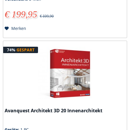
€ 199,95
€ 339,90
Merken
74%
GESPART
Avanquest Architekt 3D 20 Innenarchitekt
Geräte:
1 PC