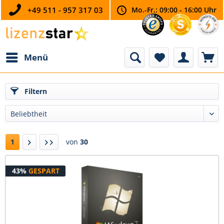
+49 511 - 957 317 03
Mo.-Fr.: 09:00 - 16:00 Uhr
Menü
Filtern
1
von
30
43%
GESPART