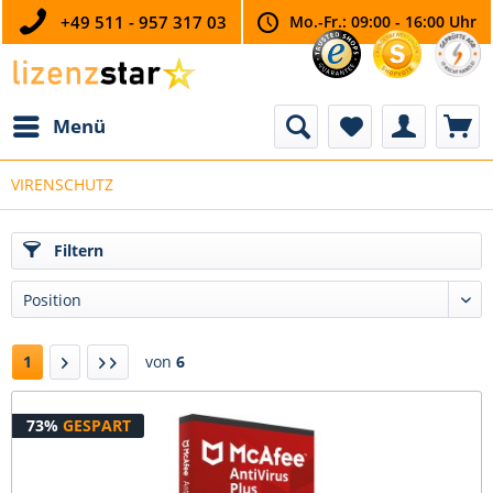
+49 511 - 957 317 03
Mo.-Fr.: 09:00 - 16:00 Uhr
Menü
VIRENSCHUTZ
Filtern
1
von
6
73%
GESPART