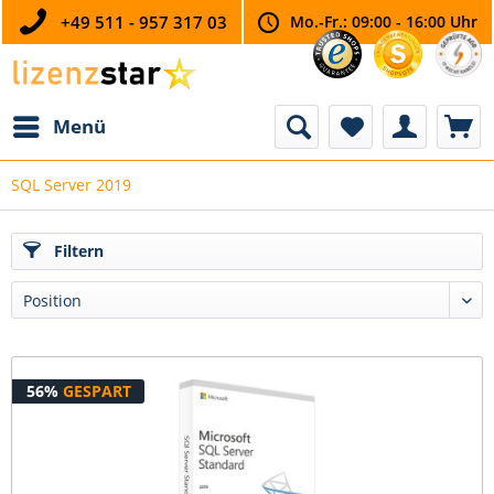
+49 511 - 957 317 03
Mo.-Fr.: 09:00 - 16:00 Uhr
Menü
SQL Server 2019
Filtern
56%
GESPART