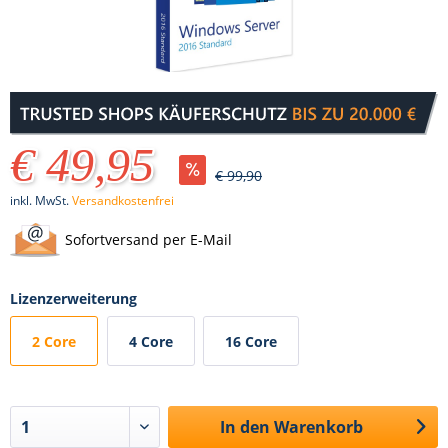
€ 49,95
€ 99,90
inkl. MwSt.
Versandkostenfrei
Sofortversand per E-Mail
Lizenzerweiterung
2 Core
4 Core
16 Core
In den
Warenkorb