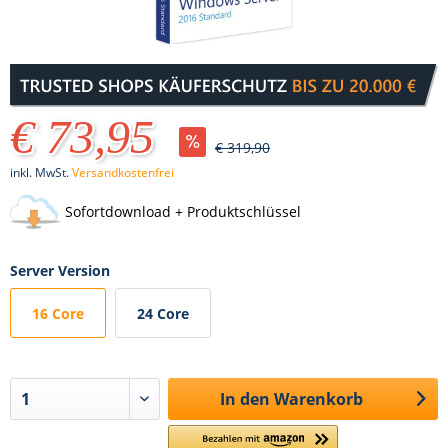
€ 73,95
€ 319,90
inkl. MwSt.
Versandkostenfrei
Sofortdownload + Produktschlüssel
Server Version
16 Core
24 Core
In den
Warenkorb