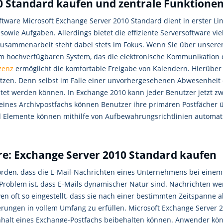
0 Standard kaufen und zentrale Funktionen 
tware Microsoft Exchange Server 2010 Standard dient in erster Li
 sowie Aufgaben. Allerdings bietet die effiziente Serversoftware vi
 Zusammenarbeit steht dabei stets im Fokus. Wenn Sie über unsere
nem hochverfügbaren System, das die elektronische Kommunikation 
zenz
ermöglicht die komfortable Freigabe von Kalendern. Hierübe
en. Denn selbst im Falle einer unvorhergesehenen Abwesenheit ein
tet werden können. In Exchange 2010 kann jeder Benutzer jetzt zw
ines Archivpostfachs können Benutzer ihre primären Postfächer üb
 Elemente können mithilfe von Aufbewahrungsrichtlinien automat
ure: Exchange Server 2010 Standard kaufen
orden, dass die E-Mail-Nachrichten eines Unternehmens bei einem 
roblem ist, dass E-Mails dynamischer Natur sind. Nachrichten w
en oft so eingestellt, dass sie nach einer bestimmten Zeitspanne a
ungen in vollem Umfang zu erfüllen. Microsoft Exchange Server 20
nhalt eines Exchange-Postfachs beibehalten können. Anwender kön