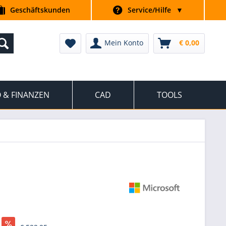
Geschäftskunden
Service/Hilfe
▼
Mein Konto
€ 0,00
 & FINANZEN
CAD
TOOLS