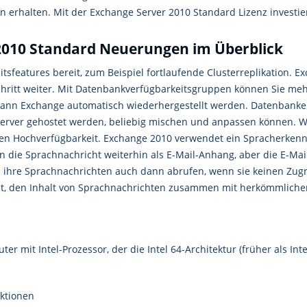
 erhalten. Mit der Exchange Server 2010 Standard Lizenz investier
2010 Standard Neuerungen im Überblick
sfeatures bereit, zum Beispiel fortlaufende Clusterreplikation. E
ritt weiter. Mit Datenbankverfügbarkeitsgruppen können Sie meh
kann Exchange automatisch wiederhergestellt werden. Datenbanken 
hserver gehostet werden, beliebig mischen und anpassen können. 
den Hochverfügbarkeit. Exchange 2010 verwendet ein Spracherken
n die Sprachnachricht weiterhin als E-Mail-Anhang, aber die E-Mail
 ihre Sprachnachrichten auch dann abrufen, wenn sie keinen Zugr
icht, den Inhalt von Sprachnachrichten zusammen mit herkömmliche
r mit Intel-Prozessor, der die Intel 64-Architektur (früher als In
nktionen