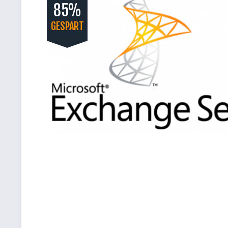
85%
GESPART