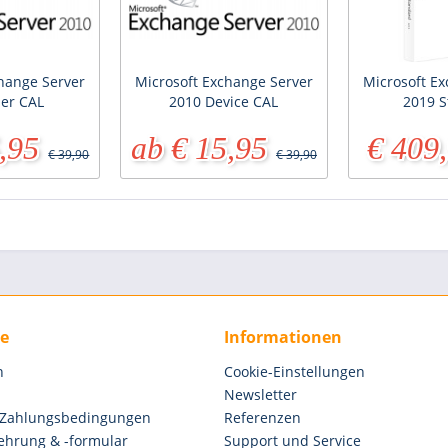
hange Server
Microsoft Exchange Server
Microsoft E
ser CAL
2010 Device CAL
2019 S
,95
ab € 15,95
€ 409
€ 39,90
€ 39,90
ce
Informationen
n
Cookie-Einstellungen
Newsletter
 Zahlungsbedingungen
Referenzen
ehrung & -formular
Support und Service