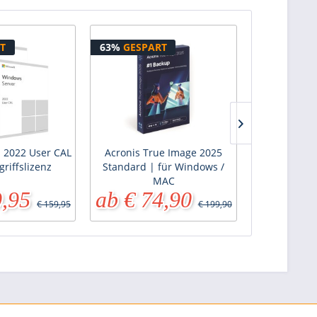
T
63%
GESPART
57%
GESPA
 2022 User CAL
Acronis True Image 2025
Windows Se
griffslizenz
Standard | für Windows /
MAC
9,95
ab € 74,90
ab € 3
€ 159,95
€ 199,90