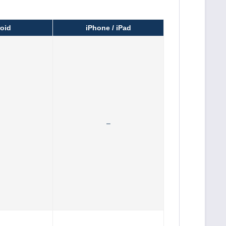
oid
iPhone / iPad
–