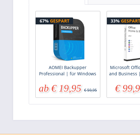
67%
GESPART
33%
GESPAR
AOMEI Backupper
Microsoft Off
Professional | für Windows
and Business 
ab € 19,95
€ 99,
€ 59,95