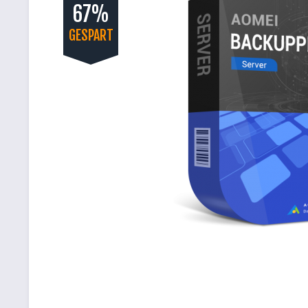
67%
GESPART