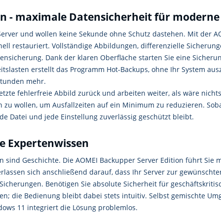
n - maximale Datensicherheit für moderne
 Server und wollen keine Sekunde ohne Schutz dastehen. Mit der A
hnell restauriert. Vollständige Abbildungen, differenzielle Sicheru
nsicherung. Dank der klaren Oberfläche starten Sie eine Sicherun
rbeitslasten erstellt das Programm Hot-Backups, ohne Ihr System a
 Stunden mehr.
tzte fehlerfreie Abbild zurück und arbeiten weiter, als wäre nichts
en zu wollen, um Ausfallzeiten auf ein Minimum zu reduzieren. Sob
jede Datei und jede Einstellung zuverlässig geschützt bleibt.
ne Expertenwissen
sind Geschichte. Die AOMEI Backupper Server Edition führt Sie mi
erlassen sich anschließend darauf, dass Ihr Server zur gewünscht
Sicherungen. Benötigen Sie absolute Sicherheit für geschäftskritis
hnen; die Bedienung bleibt dabei stets intuitiv. Selbst gemischte 
dows 11 integriert die Lösung problemlos.