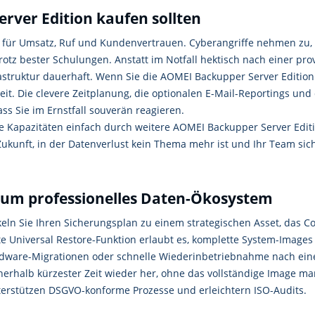
ver Edition kaufen sollten
ko für Umsatz, Ruf und Kundenvertrauen. Cyberangriffe nehmen zu, 
otz bester Schulungen. Anstatt im Notfall hektisch nach einer pro
struktur dauerhaft. Wenn Sie die AOMEI Backupper Server Edition k
t. Die clevere Zeitplanung, die optionalen E-Mail-Reportings und 
ass Sie im Ernstfall souverän reagieren.
he Kapazitäten einfach durch weitere AOMEI Backupper Server Editio
ukunft, in der Datenverlust kein Thema mehr ist und Ihr Team sich
dum professionelles Daten-Ökosystem
eln Sie Ihren Sicherungsplan zu einem strategischen Asset, das C
erte Universal Restore-Funktion erlaubt es, komplette System-Imag
Hardware-Migrationen oder schnelle Wiederinbetriebnahme nach ei
nnerhalb kürzester Zeit wieder her, ohne das vollständige Image m
unterstützen DSGVO-konforme Prozesse und erleichtern ISO-Audits.