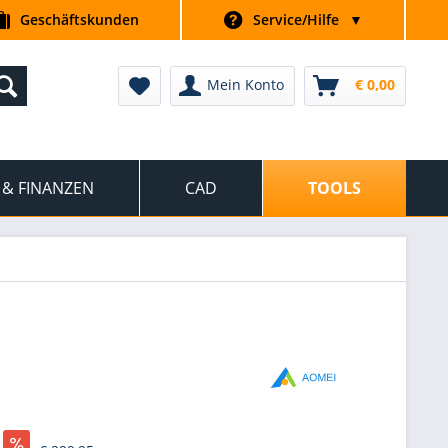
Geschäftskunden
Service/Hilfe
▼
Mein Konto
€ 0,00
 & FINANZEN
CAD
TOOLS