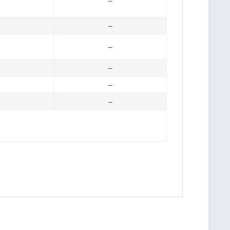
–
–
–
–
–
–