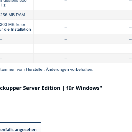
mindestens 500
–
–
Hz
s 256 MB RAM
–
–
300 MB freier
–
–
r die Installation
–
–
–
–
–
–
–
–
–
tammen vom Hersteller. Änderungen vorbehalten.
ckupper Server Edition | für Windows"
enfalls angesehen