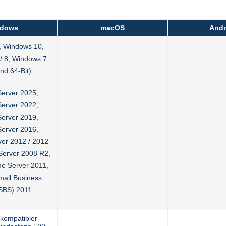
dows
macOS
Andr
, Windows 10,
/ 8, Windows 7
und 64-Bit)
erver 2025,
erver 2022,
erver 2019,
–
–
erver 2016,
er 2012 / 2012
Server 2008 R2,
e Server 2011,
all Business
(SBS) 2011
 kompatibler