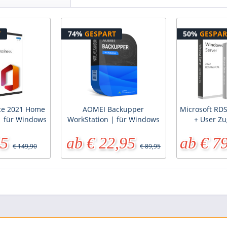
T
74%
GESPART
50%
GESPAR
ice 2021 Home
AOMEI Backupper
Microsoft RDS
| für Windows
WorkStation | für Windows
+ User Zu
95
ab € 22,95
ab € 7
€ 149,90
€ 89,95