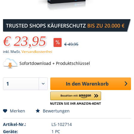
€ 23,95
€ 49,95
inkl. MwSt.
Versandkostenfrei
Sofortdownload + Produktschlüssel
In den
Warenkorb
Merken
Bewertungen
Artikel-Nr.:
LS-102714
Geräte:
1 PC