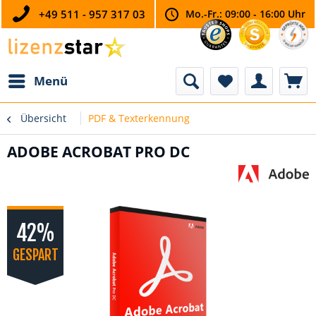
+49 511 - 957 317 03
Mo.-Fr.: 09:00 - 16:00 Uhr
Menü
Übersicht
PDF & Texterkennung
ADOBE ACROBAT PRO DC
42%
GESPART