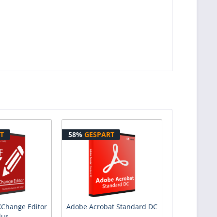
T
58%
GESPART
XChange Editor
Adobe Acrobat Standard DC
lus