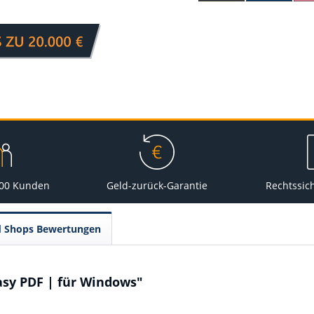
000 Kunden
Geld-zurück-Garantie
Rechtssic
d Shops Bewertungen
asy PDF | für Windows"