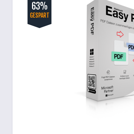
63%
GESPART