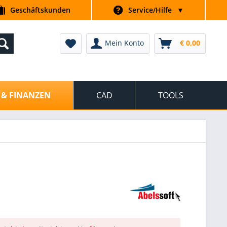
Geschäftskunden
Service/Hilfe
▼
Mein Konto
€ 0,00
 & FINANZEN
CAD
TOOLS