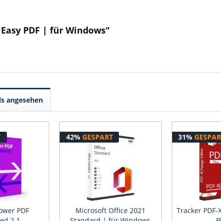
 Easy PDF | für Windows"
ls angesehen
T
42%
GESPART
31%
GESPAR
ower PDF
Microsoft Office 2021
Tracker PDF-
ed 2.1
Standard | für Windows
P