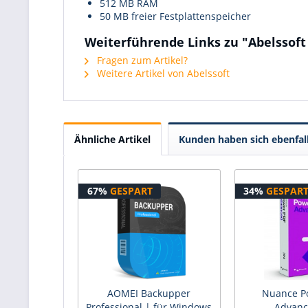
512 MB RAM
50 MB freier Festplattenspeicher
Weiterführende Links zu "Abelssoft
Fragen zum Artikel?
Weitere Artikel von Abelssoft
Ähnliche Artikel
Kunden haben sich ebenfal
67%
GESPART
34%
GESPAR
AOMEI Backupper
Nuance P
Professional | für Windows
Advanc