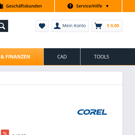
Geschäftskunden
Service/Hilfe
▼
Mein Konto
€ 0,00
 & FINANZEN
CAD
TOOLS