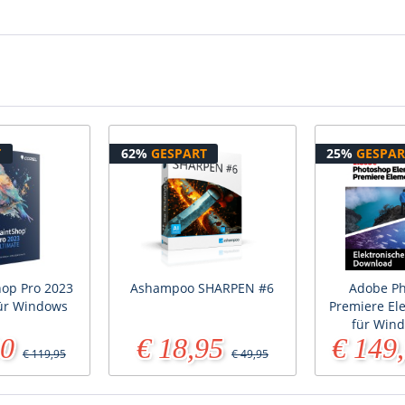
T
62%
GESPART
25%
GESPAR
hop Pro 2023
Ashampoo SHARPEN #6
Adobe Ph
für Windows
Premiere El
für Wind
90
€ 18,95
€ 149
€ 119,95
€ 49,95