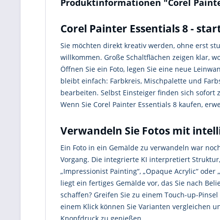
Produktinformationen "Corel Painte
Corel Painter Essentials 8 - sta
Sie möchten direkt kreativ werden, ohne erst st
willkommen. Große Schaltflächen zeigen klar, w
Öffnen Sie ein Foto, legen Sie eine neue Leinw
bleibt einfach: Farbkreis, Mischpalette und Far
bearbeiten. Selbst Einsteiger finden sich sofort
Wenn Sie Corel Painter Essentials 8 kaufen, erwe
Verwandeln Sie Fotos mit intel
Ein Foto in ein Gemälde zu verwandeln war noch n
Vorgang. Die integrierte KI interpretiert Strukt
„Impressionist Painting“, „Opaque Acrylic“ oder
liegt ein fertiges Gemälde vor, das Sie nach B
schaffen? Greifen Sie zu einem Touch-up-Pinsel
einem Klick können Sie Varianten vergleichen und
Knopfdruck zu genießen.