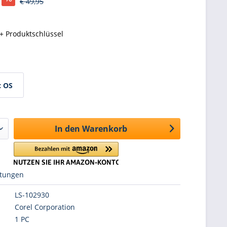
€ 49,95
+ Produktschlüssel
 OS
In den
Warenkorb
tungen
LS-102930
Corel Corporation
1 PC