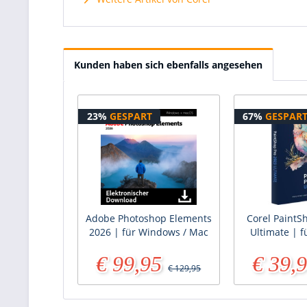
Kunden haben sich ebenfalls angesehen
23%
GESPART
67%
GESPAR
Adobe Photoshop Elements
Corel PaintS
2026 | für Windows / Mac
Ultimate | 
€ 99,95
€ 39,
€ 129,95