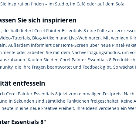
Sie Inspiration finden – im Studio, im Café oder auf dem Sofa.
ssen Sie sich inspirieren
 deshalb liefert Corel Painter Essentials 8 eine Fülle an Lernres
ideo-Tutorials, Blog-Artikeln und Live-Webinaren. Mit wenigen Klic
eln. Außerdem informiert der Home-Screen über neue Pinsel-Pakete
erimente oder arbeiten Sie mit dem Nachverfolgungsmodus, um von 
tt auszubauen. Kaufen Sie den Corel Painter Essentials 8 Produktsch
nity, die Ihre Fragen beantwortet und Feedback gibt. So wächst 
ität entfesseln
ich Corel Painter Essentials 8 jetzt zum einmaligen Festpreis. Nach
 und in Sekunden sind sämtliche Funktionen freigeschaltet. Keine
eute in eine neue kreative Freiheit. Ihre Ideen verdienen ein Wer
ter Essentials 8"