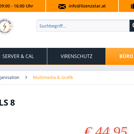
09:00 - 16:00 Uhr
info@lizenzstar.at
SERVER & CAL
VIRENSCHUTZ
BÜRO
anisation
Multimedia & Grafik
LS 8
€ 44,95