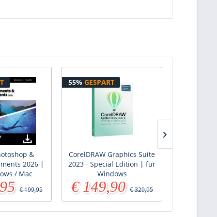
T
55%
GESPART
26%
GESPA
otoshop &
CorelDRAW Graphics Suite
CorelDRAW 
ements 2026 |
2023 - Special Edition | für
2020 - Speci
ows / Mac
Windows
Wi
,95
€ 149,90
€ 139
€ 199,95
€ 329,95