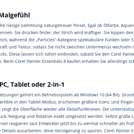
 Malgefühl
t die riesige Sammlung naturgetreuer Pinsel. Egal ob Ölfarbe, Aquar
ennen. Sie drücken fester, der Strich wird kräftiger. Sie kippen den
ch, während die „Particles“-Kategorie spektakuläre Funken oder St
kraft und Textur, sodass Sie nicht zwischen Untermenüs wechsel
cks. Diese lassen sich sofort einbinden, sobald Sie den Corel Paint
. Beim Corel Painter Essentials 8 kaufen erhalten Sie allerdings 
PC, Tablet oder 2-in-1
etzungen gehört ein Betriebssystem ab Windows 10 (64 Bit). Grunds
onvertible in den Tablet-Modus, erscheinen größere Icons, und Fi
, zeigt die Oberfläche wieder alle Detailfunktionen. Die Unterstü
Druck, Neigung und Rotation exakt umgesetzt werden. Selbst große 
Pinsel reagieren laut Entwickler jetzt bis zu viermal schneller als 
e Details ausarbeiten, ohne Verzögerung zu spüren. Corel Painter Es