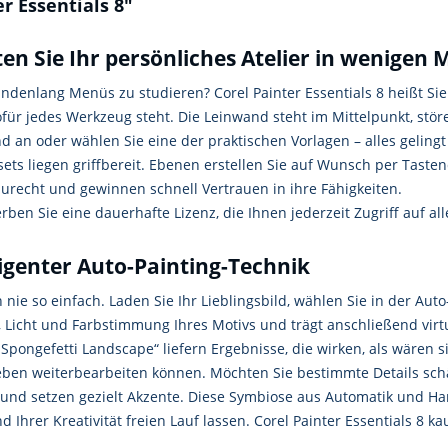
r Essentials 8"
rten Sie Ihr persönliches Atelier in wenigen
undenlang Menüs zu studieren? Corel Painter Essentials 8 heißt Sie
ofür jedes Werkzeug steht. Die Leinwand steht im Mittelpunkt, st
and an oder wählen Sie eine der praktischen Vorlagen – alles geli
bsets liegen griffbereit. Ebenen erstellen Sie auf Wunsch per Tast
 zurecht und gewinnen schnell Vertrauen in ihre Fähigkeiten.
rben Sie eine dauerhafte Lizenz, die Ihnen jederzeit Zugriff auf a
ligenter Auto-Painting-Technik
ie so einfach. Laden Sie Ihr Lieblingsbild, wählen Sie in der Auto-
ur, Licht und Farbstimmung Ihres Motivs und trägt anschließend virt
 „Spongefetti Landscape“ liefern Ergebnisse, die wirken, als wäre
elieben weiterbearbeiten können. Möchten Sie bestimmte Details s
 und setzen gezielt Akzente. Diese Symbiose aus Automatik und Han
 Ihrer Kreativität freien Lauf lassen. Corel Painter Essentials 8 k