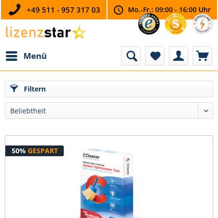
+49 511 - 957 317 03
Mo.-Fr.: 09:00 - 16:00 Uhr
Menü
Filtern
50%
GESPART